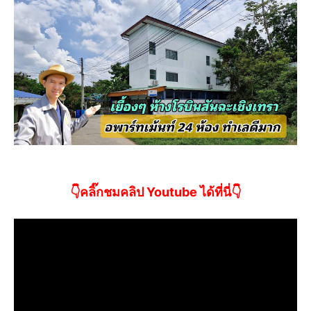
👇คลิ๊กชมคลิป Youtube ได้ที่นี่👇