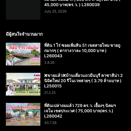
45,000 บาท/ตร.ว. ) L260039
July 25, 2026
มีผู้สนใจจำนวนมาก
ที่ดิน 1 ไร่ ซอยเพิ่มสิน 51 เขตสายไหม ขายถู
กมากๆ ( ตารางวาละ 10,000 บาท )
L260043
3.8.26
❌️ขายแล้ว❌️บ้านเดี่ยวแถวมีนบุรี คาซาลีน่า 2
นิมิตใหม่ 20 รีโนเวทสวยๆ ( 3.79 ล้านบาท )
L250015
21.2.25
ที่ดินเปล่าถมแล้ว 729 ตร.ว. เยื้องๆ นิคมฯ
เจโม เขตประเวศ ( 75,000 บาท/ตร.ว.)
L260042
30.7.26