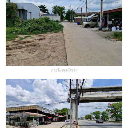
ภายในซอยโสธร 1