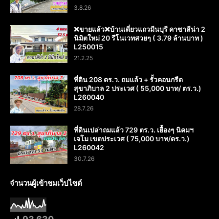
3.8.26
❌️ขายแล้ว❌️บ้านเดี่ยวแถวมีนบุรี คาซาลีน่า 2
นิมิตใหม่ 20 รีโนเวทสวยๆ ( 3.79 ล้านบาท )
L250015
21.2.25
ที่ดิน 208 ตร.ว. ถมแล้ว + รั้วคอนกรีต
สุขาภิบาล 2 ประเวศ ( 55,000 บาท/ ตร.ว.)
L260040
28.7.26
ที่ดินเปล่าถมแล้ว 729 ตร.ว. เยื้องๆ นิคมฯ
เจโม เขตประเวศ ( 75,000 บาท/ตร.ว.)
L260042
30.7.26
จำนวนผู้เข้าชมเว็ปไซต์