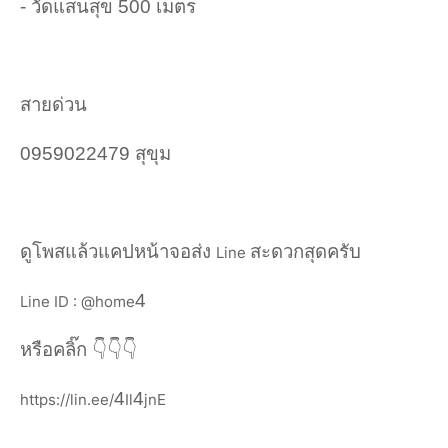
- วัดแสนสุข 500 เมตร
สายด่วน
0959022479 สุขุม
ดูโพสแล้วแคปหน้าจอส่ง
สะดวกสุดครับ
Line
4
Line ID : @home
หรือคลิ๊ก
👇👇👇
4
4
https://lin.ee/
Il
jnE