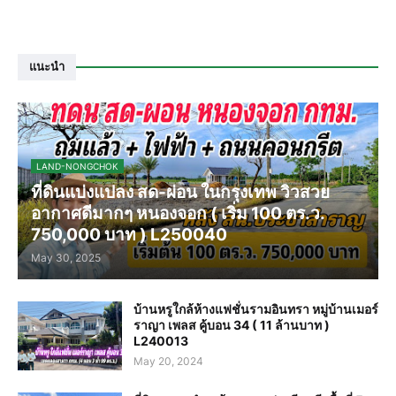
แนะนำ
LAND-NONGCHOK
ที่ดินแบ่งแปลง สด-ผ่อน ในกรุงเทพ วิวสวย
อากาศดีมากๆ หนองจอก ( เริ่ม 100 ตร.ว.
750,000 บาท ) L250040
May 30, 2025
บ้านหรูใกล้ห้างแฟชั่นรามอินทรา หมู่บ้านเมอร์
ราญา เพลส คู้บอน 34 ( 11 ล้านบาท )
L240013
May 20, 2024