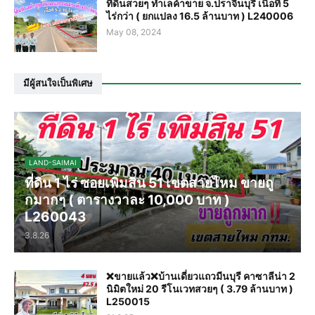
ที่ดินสวยๆ ทำเลค้าขาย จ.ปราจีนบุรี เนื้อที่ 5
ไร่กว่า ( ยกแปลง 16.5 ล้านบาท ) L240006
May 08, 2024
มีผู้สนใจเป็นพิเศษ
LAND-SAIMAI
ที่ดิน 1 ไร่ ซอยเพิ่มสิน 51 เขตสายไหม ขายถู
กมากๆ ( ตารางวาละ 10,000 บาท )
L260043
3.8.26
❌️ขายแล้ว❌️บ้านเดี่ยวแถวมีนบุรี คาซาลีน่า 2
นิมิตใหม่ 20 รีโนเวทสวยๆ ( 3.79 ล้านบาท )
L250015