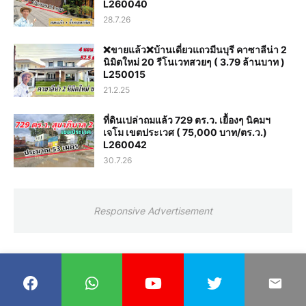
L260040
28.7.26
❌️ขายแล้ว❌️บ้านเดี่ยวแถวมีนบุรี คาซาลีน่า 2
นิมิตใหม่ 20 รีโนเวทสวยๆ ( 3.79 ล้านบาท )
L250015
21.2.25
ที่ดินเปล่าถมแล้ว 729 ตร.ว. เยื้องๆ นิคมฯ
เจโม เขตประเวศ ( 75,000 บาท/ตร.ว.)
L260042
30.7.26
Responsive Advertisement