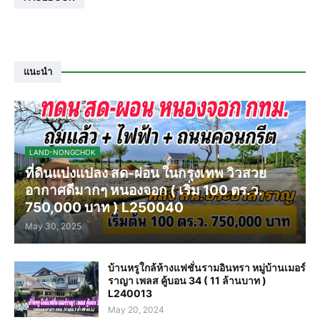
แนะนำ
LAND-NONGCHOK
ที่ดินแบ่งแปลง สด-ผ่อน ในกรุงเทพ วิวสวย
อากาศดีมากๆ หนองจอก ( เริ่ม 100 ตร.ว.
750,000 บาท ) L250040
May 30, 2025
บ้านหรูใกล้ห้างแฟชั่นรามอินทรา หมู่บ้านเมอร์
ราญา เพลส คู้บอน 34 ( 11 ล้านบาท )
L240013
May 20, 2024