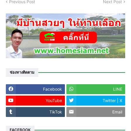
Previous Post
Next Post
ช่องทางติดตาม
Facebook
LINE
YouTube
Twitter | X
TikTok
Email
FACEBOOK