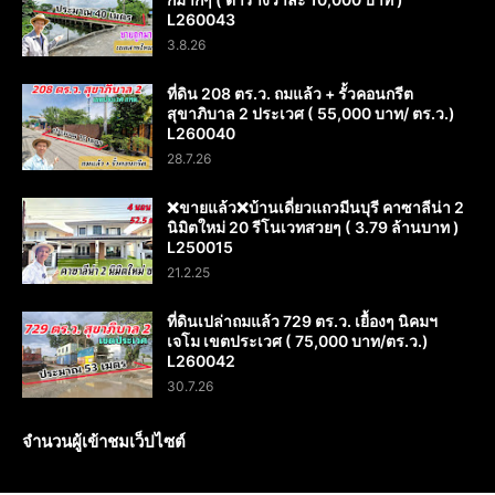
L260043
3.8.26
ที่ดิน 208 ตร.ว. ถมแล้ว + รั้วคอนกรีต
สุขาภิบาล 2 ประเวศ ( 55,000 บาท/ ตร.ว.)
L260040
28.7.26
❌️ขายแล้ว❌️บ้านเดี่ยวแถวมีนบุรี คาซาลีน่า 2
นิมิตใหม่ 20 รีโนเวทสวยๆ ( 3.79 ล้านบาท )
L250015
21.2.25
ที่ดินเปล่าถมแล้ว 729 ตร.ว. เยื้องๆ นิคมฯ
เจโม เขตประเวศ ( 75,000 บาท/ตร.ว.)
L260042
30.7.26
จำนวนผู้เข้าชมเว็ปไซต์