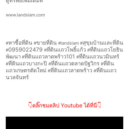
ดูทรัพย์เพิ่มเติมที่
www.landsiam.com
หาซื้อที่ดิน
ขายที่ดิน
สุขุมบ้านและที่ดิน
#
#
#landsiam #
0959022479
ที่ดินแถวโพธิ์แก้ว
ที่ดินแถวโยธิน
#
#
#
พัฒนา
ที่ดินแถวลาดพร้าว101
ที่ดินแถวนวมินทร์
#
#
ที่ดินแถวบางกะปิ
ที่ดินแถวตลาดปัฐวิกร
ที่ดิน
#
#
#
แถวเกษตรตัดใหม่
ที่ดินแถวลาดพร้าว
ที่ดินแถว
#
#
นวลจันทร์
👇คลิ๊กชมคลิป Youtube ได้ที่นี่👇