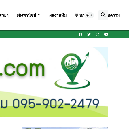
สวยๆ
เชิงพานิชย์
ผลงานทีม
💬 ทักแชท ➡
บทความ