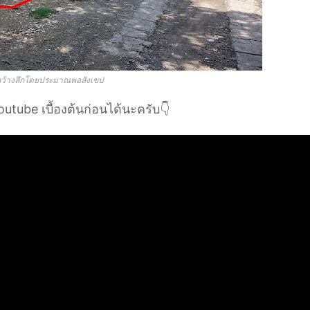
ว้างลึกโดยประมาณพอสังเขป
outube เบื้องต้นก่อนได้นะครับ👇