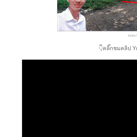
ระยะก
👇คลิ๊กชมคลิป Y