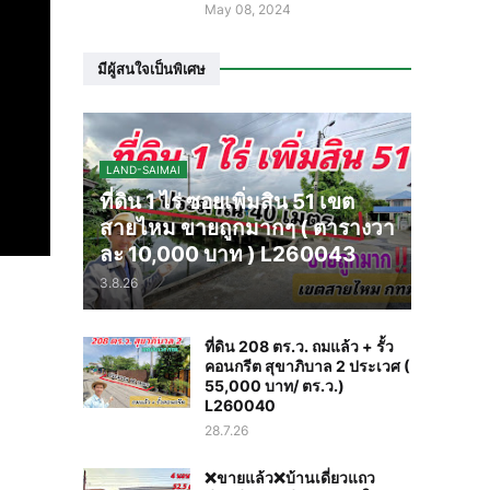
May 08, 2024
มีผู้สนใจเป็นพิเศษ
LAND-SAIMAI
ที่ดิน 1 ไร่ ซอยเพิ่มสิน 51 เขต
สายไหม ขายถูกมากๆ ( ตารางวา
ละ 10,000 บาท ) L260043
3.8.26
ที่ดิน 208 ตร.ว. ถมแล้ว + รั้ว
คอนกรีต สุขาภิบาล 2 ประเวศ (
55,000 บาท/ ตร.ว.)
L260040
28.7.26
❌️ขายแล้ว❌️บ้านเดี่ยวแถว